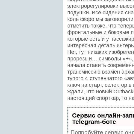
электрорегулировки высот
подушки. Все сидения сн
коль скоро мы заговорили 
отметить также, что теперь
фронтальные и боковые п
которые есть и у пассажи
интересная деталь интер
Нет, тут никаких изобрете
прорезь и… символы «+», 
начала ставить современ
трансмиссию взамен архаи
тупого 4-ступенчатого «ав
ключ на старт, селектор в
ждали, что новый Outback 
настоящий спорткар, то н
Сервис онлайн-зап
Telegram-боте
Попробуйте сервис онл