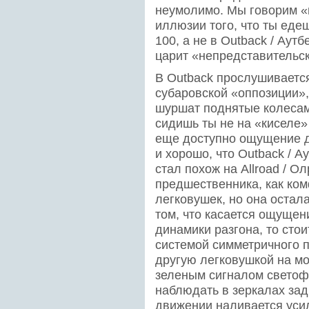
неумолимо. Мы говорим «п
иллюзии того, что ты еде
100, а не в Outback / Аутбе
царит «непредставительск
В Outback прослушиваетс
субаровской «оппозиции»,
шуршат поднятые колесам
сидишь ты не на «киселе»
еще доступно ощущение до
и хорошо, что Outback / 
стал похож на Allroad / 
предшественника, как ко
легковушек, но она остал
том, что касается ощущени
динамики разгона, то стои
системой симметричного 
другую легковушкой на мо
зеленым сигналом светофор
наблюдать в зеркалах задн
движении наливается усил