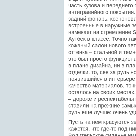
часть кузова и переднего
антигравийного покрытия
задний фонарь, ксенонова
встроенные в наружные зе
намекает на стремление S
Аутбек в классе. Точно т
кожаный салон нового ав
оттенка – стальной и тем
это был просто функцион
в плане дизайна, ни в пл
отделки, то, сев за руль 
появившийся в интерьере 
качество материалов, точ
осталось на своих местах
– дороже и респектабельн
ставили на прежние самые
руль еще лучше: очень уд
Пусть на нем красуются зв
кажется, что где-то под 
Водительское сиденье им