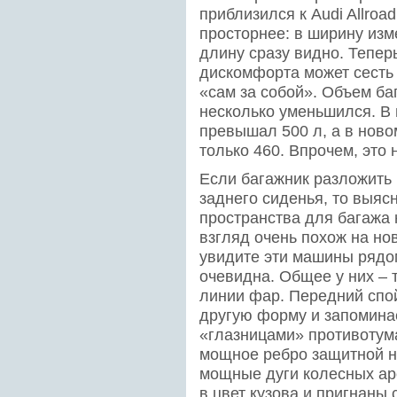
приблизился к Audi Allroa
просторнее: в ширину изм
длину сразу видно. Тепер
дискомфорта может сесть в
«сам за собой». Объем ба
несколько уменьшился. В 
превышал 500 л, а в ново
только 460. Впрочем, это
Если багажник разложить 
заднего сиденья, то выяс
пространства для багажа 
взгляд очень похож на но
увидите эти машины рядом
очевидна. Общее у них – т
линии фар. Передний спой
другую форму и запомин
«глазницами» противотума
мощное ребро защитной н
мощные дуги колесных ар
в цвет кузова и пригнаны