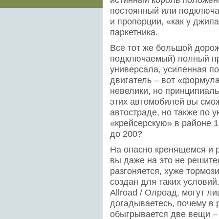
постоянный или подключа
и пропорции, «как у джип
паркетника.
Все тот же большой дорож
подключаемый) полный пр
универсала, усиленная п
двигатель – вот «формул
невелики, но принципиальн
этих автомобилей вы смож
автостраде, но также по 
«крейсерскую» в районе 1
до 200?
На опасно кренящемся и 
вы даже на это не решите
разгоняется, хуже тормоз
создан для таких условий.
Allroad / Олроад, могут л
догадываетесь, почему в 
обыгрывается две вещи –