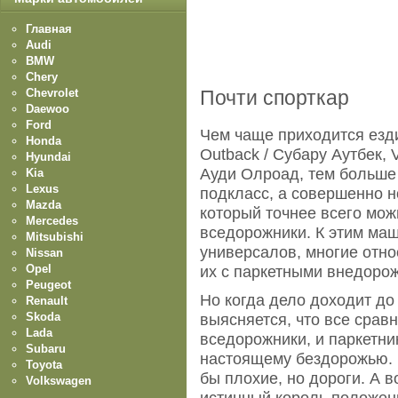
Главная
Audi
BMW
Chery
Chevrolet
Почти спорткар
Daewoo
Ford
Чем чаще приходится езди
Honda
Outback / Субару Аутбек, V
Hyundai
Ауди Олроад, тем больше 
Kia
Lexus
подкласс, а совершенно н
Mazda
который точнее всего мож
Mercedes
вседорожники. К этим ма
Mitsubishi
универсалов, многие отно
Nissan
Opel
их с паркетными внедоро
Peugeot
Но когда дело доходит до 
Renault
Skoda
выясняется, что все срав
Lada
вседорожники, и паркетни
Subaru
настоящему бездорожью. И
Toyota
бы плохие, но дороги. А в
Volkswagen
истинный король положен