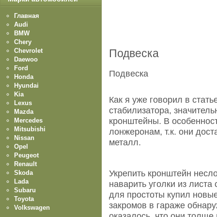
Главная
Audi
BMW
Chery
Chevrolet
Подвеска
Daewoo
Ford
Подвеска
Honda
Hyundai
Kia
Как я уже говорил в стать
Lexus
стабилизатора, значительн
Mazda
кронштейны. В особенности
Mercedes
Mitsubishi
лонжеронам, т.к. они дост
Nissan
металл.
Opel
Peugeot
Renault
Укрепить кронштейн несло
Skoda
Lada
наварить уголки из листа
Subaru
для простоты купил новые
Toyota
закромов в гараже обнару
Volkswagen
оказалось, что они толще