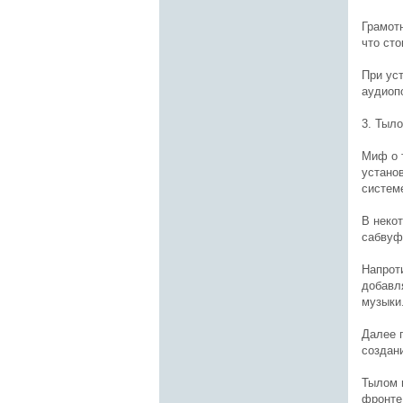
Грамотн
что сто
При ус
аудиоп
3. Тыл
Миф о т
устано
систем
В неко
сабвуфе
Напроти
добавл
музыки
Далее 
создан
Тылом 
фронте