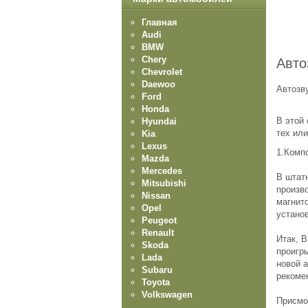
Главная
Audi
BMW
Chery
Авто
Chevrolet
Daewoo
Автоз
Ford
Honda
В этой
Hyundai
тех ил
Kia
Lexus
1.Комп
Mazda
Mercedes
В штат
Mitsubishi
произв
Nissan
магнито
Opel
установ
Peugeot
Renault
Итак, 
Skoda
проигр
Lada
новой а
Subaru
рекоме
Toyota
Volkswagen
Присмот