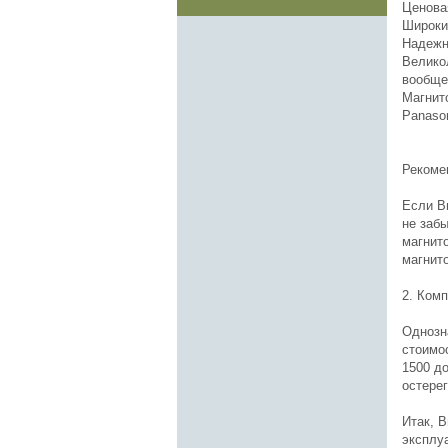
Ценова
Широки
Надежно
Велико
вообще
Магнито
Panason
Рекоме
Если В
не забы
магнит
магнит
2. Комп
Однозн
стоимо
1500 до
остерег
Итак, 
эксплу