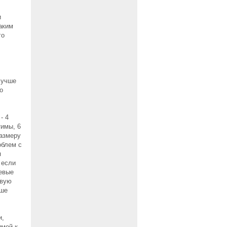
и
аким
го
лучше
о
- 4
имы, 6
размеру
облем с
я
 если
шевые
овую
чше
и,
имой к