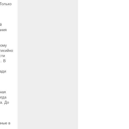
Только
й
ания
ному
тихийно
сти
.. В
зади
ная
огда
а. До
нные в