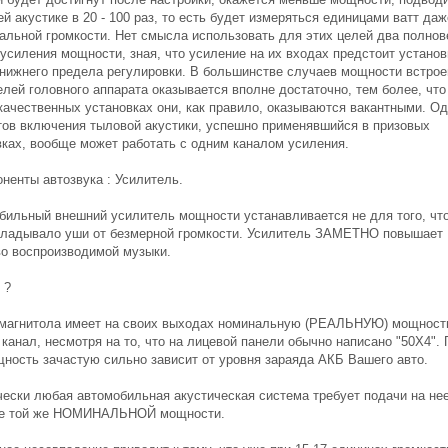
й акустике в 20 - 100 раз, то есть будет измеряться единицами ватт даж
альной громкости. Нет смысла использовать для этих целей два полно
 усиления мощности, зная, что усиление на их входах предстоит установ
 нижнего предела регулировки. В большинстве случаев мощности встро
лей головного аппарата оказывается вполне достаточно, тем более, что
качественных установках они, как правило, оказываются вакантными. Од
тов включения тыловой акустики, успешно применявшийся в призовых
вках, вообще может работать с одним каналом усиления.
ненты автозвука : Усилитель.
бильный внешний усилитель мощности устанавливается не для того, чт
кладывало уши от безмерной громкости. Усилитель ЗАМЕТНО повышает
во воспроизводимой музыки.
 ?
магнитола имеет на своих выходах номинальную (РЕАЛЬНУЮ) мощность
 канал, несмотря на то, что на лицевой панели обычно написано "50X4".
щность зачастую сильно зависит от уровня зараяда АКБ Вашего авто.
чески любая автомобильная акустическая система требует подачи на нее
се той же НОМИНАЛЬНОЙ мощности.