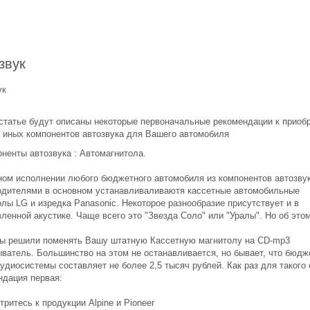
звук
вук
 статье будут описаны некоторые первоначальные рекомендации к приоб
и иных компонентов автозвука для Вашего автомобиля
оненты автозвука : Автомагнитола.
ном исполнении любого бюджетного автомобиля из компонентов автозву
одителями в основном устанавливаливаютя кассетные автомобильные
лы LG и изредка Panasonic. Некоторое разнообразие присутствует и в
ленной акустике. Чаще всего это "Звезда Соло" или "Уралы". Но об это
Вы решили поменять Вашу штатную Кассетную магнитолу на CD-mp3
ыватель. Большинство на этом не останавливается, но бывает, что бюдж
удиосистемы составляет не более 2,5 тысяч рублей. Как раз для такого
ндация первая:
ритесь к продукции Alpine и Pioneer