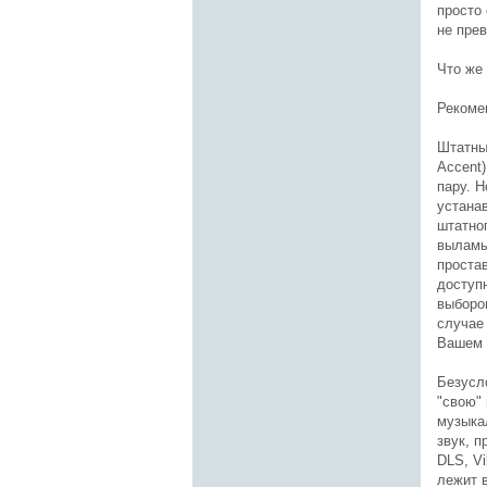
просто
не пре
Что же
Рекоме
Штатны
Accent)
пару. Н
устана
штатно
выламы
простав
доступ
выборо
случае
Вашем 
Безусл
"свою"
музыка
звук, п
DLS, Vi
лежит в