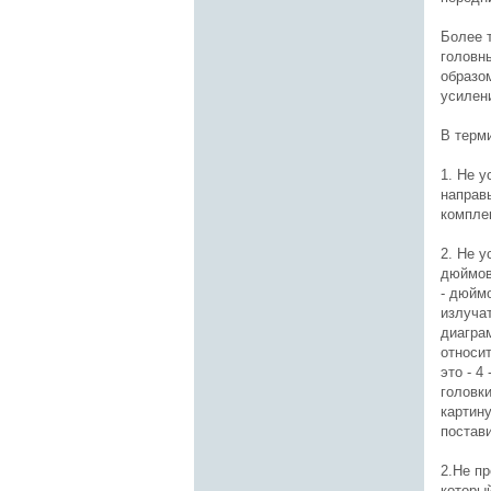
Более 
головн
образо
усилени
В терм
1. Не 
направ
комплек
2. Не 
дюймов
- дюймо
излуча
диаграм
относи
это - 
головк
картин
постави
2.Не п
которы