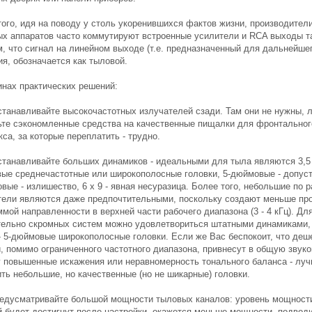
того, идя на поводу у столь укоренившихся фактов жизни, производител
ых аппаратов часто коммутируют встроенные усилители и RCA выходы т
м, что сигнал на линейном выходе (т.е. предназначенный для дальнейше
я, обозначается как тыловой.
инах практических решений:
устанавливайте высокочастотных излучателей сзади. Там они не нужны, 
ьте сэкономленные средства на качественные пищалки для фронтальног
са, за которые переплатить - трудно.
устанавливайте больших динамиков - идеальными для тыла являются 3,5 
ые среднечастотные или широкополосные головки, 5-дюймовые - допуст
вые - излишество, 6 х 9 - явная несуразица. Более того, небольшие по 
тели являются даже предпочтительными, поскольку создают меньше пр
мой направленности в верхней части рабочего диапазона (3 - 4 кГц). Дл
тельно скромных систем можно удовлетвориться штатными динамиками,
4 - 5-дюймовые широкополосные головки. Если же Вас беспокоит, что де
и, помимо ограниченного частотного диапазона, привнесут в общую звук
у повышенные искажения или неравномерность тонального баланса - лу
ть небольшие, но качественные (но не шикарные) головки.
редусматривайте большой мощности тыловых каналов: уровень мощност
й будет достигнут после настройки, окажется меньше мощности, подвод