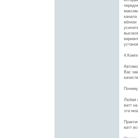
передне
максим
канала
вблизи
усилите
высоко
вариан
устано
4.Компо
Автомо
Вас за
качест
Почему
Любая 
ватт на
эта мо
Практи
ватт в