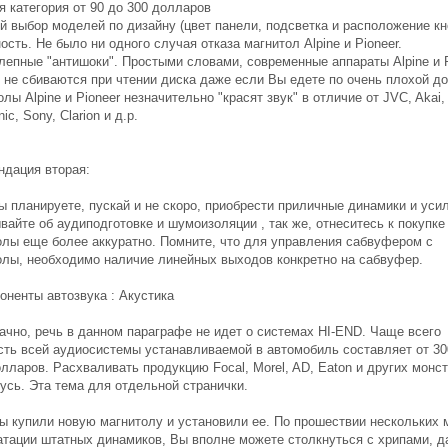
я категория от 90 до 300 долларов
й выбор моделей по дизайну (цвет панели, подсветка и расположение кн
сть. Не было ни одного случая отказа магнитол Alpine и Pioneer.
лепные "антишоки". Простыми словами, современные аппараты Alpine и P
 не сбиваются при чтении диска даже если Вы едете по очень плохой до
лы Alpine и Pioneer незначительно "красят звук" в отличие от JVC, Akai,
ic, Sony, Clarion и д.р.
ндация вторая:
ы планируете, пускай и не скоро, приобрести приличные динамики и уси
вайте об аудиподготовке и шумоизоляции , так же, отнеситесь к покупке
олы еще более аккуратно. Помните, что для управления сабвуфером с
олы, необходимо наличие линейных выходов конкретно на сабвуфер.
оненты автозвука : Акустика
ачно, речь в данном параграфе не идет о системах HI-END. Чаще всего
сть всей аудиосистемы устанавливаемой в автомобиль составляет от 30
лларов. Расхваливать продукцию Focal, Morel, AD, Eaton и других монст
усь. Эта тема для отдельной странички.
Вы купили новую магнитолу и установили ее. По прошествии нескольких 
атации штатных динамиков, Вы вполне можете столкнуться с хрипами, д