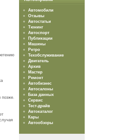
Автомобили
Отзывы
Автостатьи
Тюнинг
Автоспорт
Публикации
Машины
Ретро
ретению
Техобслуживание
Двигатель
Архив
Мастер
Ремонт
ка
Автобизнес
Автосалоны
База данных
м позже.
Сервис
Тест-драйв
Автокаталог
ет
Кары
 случая
Автообзоры