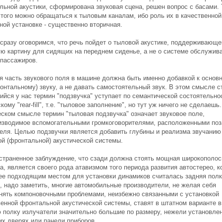
льной акустики, сформирована звуковая сцена, решен вопрос с басами. 
этого можно обращаться к тыловым каналам, ибо роль их в качественной
ной установке - существенно вторичная.
 сразу оговоримся, что речь пойдет о тыловой акустике, поддерживающе
ую картину для сидящих на переднем сиденье, а не о системе обслужив
 пассажиров.
я часть звукового поля в машине должна быть именно добавкой к основ
ронтальному) звуку, а не давать самостоятельный звук. В этом смысле с
ийся у нас термин "подзвучка" уступает по семантической состоятельно
кому "rear-fill", т.е. "тыловое заполнение", но тут уж ничего не сделаешь.
еском смысле термин "тыловая подзвучка" означает звуковое поле,
изводимое вспомогательными громкоговорителями, расположенными по
еля. Целью подзвучки является добавить глубины и реализма звучанию
ой (фронтальной) акустической системы.
страненное заблуждение, что сзади должна стоять мощная широкополос
а, является своего рода атавизмом того периода развития автостерео, к
ее подходящим местом для установки динамиков считалась задняя полк
р, надо заметить, многие автомобильные производители, не желая себя
нять компоновочными проблемами, неизбежно связанными с установкой
венной фронтальной акустической системы, ставят в штатном варианте в
 полку излучатели значительно большие по размеру, нежели установле
их дверях или панели приборов.