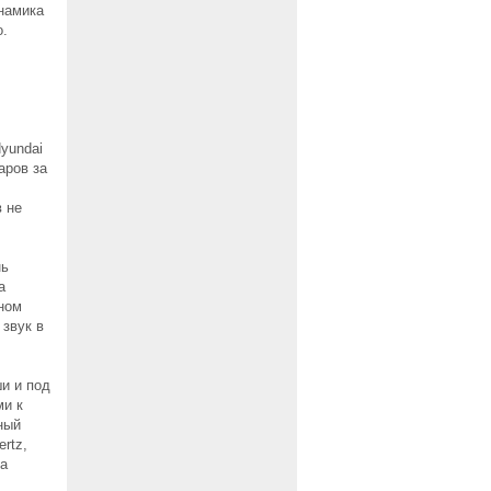
инамика
о.
yundai
аров за
 не
нь
а
ном
 звук в
и и под
ми к
ный
ertz,
са