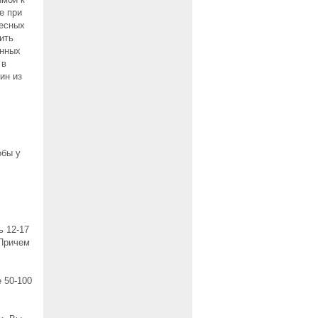
е при
весных
ить
енных
 в
ин из
обы у
 12-17
 Причем
 50-100