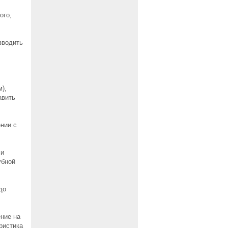
ого,
зводить
м),
авить
нии с
 и
убной
до
ние на
ристика