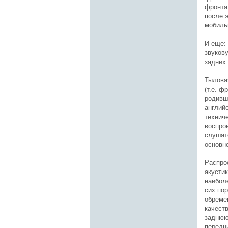
фронта
после 
мобиль
И еще:
звуков
задних
Тылова
(т.е. ф
родивш
английс
технич
воспро
слушат
основн
Распро
акустик
наибол
сих по
обреме
качест
заднюю
передн