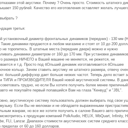
 отказами этой акустики. Почему ? Очень просто. Стоимость штатного д
вышает 150 рублей. Качество его изготовления оставляет желать лучшег
 выбрать ?
ндация третья:
й установочный диаметр фронтальных динамиков (передних) - 130 мм (H
 Такие динамики продаются в любом магазине и стоят от 10 до 200 долл
о не торопитесь. В штатные места (передние двери) можно и нужно
вливать динамики диаметром от 160 до 170 мм. При установке динамиков
го размера НИЧЕГО в Вашей машине не меняется, не режется, не
вается и т.д. Просто под бОльший динамик изготавливается бОльшее
очное кольцо. Зачем ставить акустику не штатного размера, отвечу оче
но: большой диффузор дает больше низких частот. Теперь дело встает з
м ТИПА и ПРОИЗВОДИТЕЛЯ Вашей новой акустической системы. В дан
 советовать трудно, но если Вы хотите получить более менее приличный
авто не покупайте первый попавшийся Вам на глаза "Кенвуд" и "JBL".
овно, акустическую систему пользователь должен выбирать под свои уш
 музыку. Если Вы не меломан и не обладаете выраженными пристрастия
льным жанрам, но все же хотите получить в салоне Вашего авто прилич
рисмотритесь к продукции компаний PolkAudio, HELIX, MbQuart, Infinity, H
be, FLI, Lanzar. Диапазон стоимости акустических систем среднего клас
 пределах от 60 до 160 долларов.