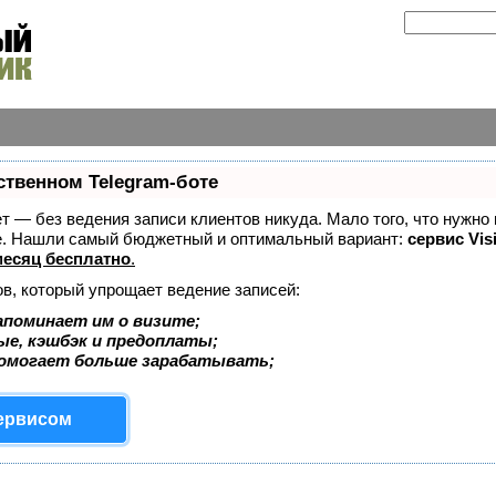
ственном Telegram-боте
ает — без ведения записи клиентов никуда. Мало того, что нужно
же. Нашли самый бюджетный и оптимальный вариант:
сервис Vis
есяц бесплатно
.
ов, который упрощает ведение записей:
апоминает им о визите;
ые, кэшбэк и предоплаты;
помогает больше зарабатывать;
сервисом