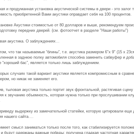
ая и продуманная установка акустической системы в двери - это залог т
имость приобретенной Вами акустики оправдает себя на 100 процентов.
тановке Акустики стоимостью от 80 долларов и выше, рекомендуем прои
одготовку передних дверей. (см. фотоотчет в разделе "Наши работы")
овая акустика. О заблуждениях…
ом, что так называемые “блины”, т.е. акустика размером 6"х 9" (15 х 23с
вленная в заднюю полку автомобиля способна заменить сабвуфер и доб
е “хороший бас”, является только лишь заблуждением.
торых случаях такой вариант акустики является компромиссным в сравне
ром, но никак не заменяет его.
в, тыловая акустика только портит звук фронтальной, растягивая сцену
яя к звучанию объемность, которая нужна только при прослушивании кл
.
приведу выдержку из замечательной статейки, которую цитировали еще 
ия нашего сайта….
имеет смысл заниматься только после того, как стабилизируется положе
 и будут одержаны важные победы: получена гладкая частотная характе