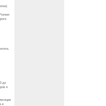
опок)
ioneer
роге.
литель
0 до
ров я
месяцев
а и