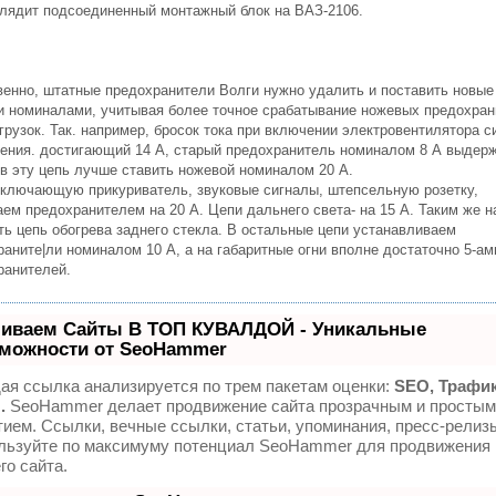
глядит подсоединенный монтажный блок на ВАЗ-2106.
венно, штатные предохранители Волги нужно удалить и поставить новые
и номиналами, учитывая более точное срабатывание ножевых предохран
грузок. Так. например, бросок тока при включении электровентилятора 
ения. достигающий 14 А, старый предохранитель номиналом 8 А выдер
 в эту цепь лучше ставить ножевой номиналом 20 А.
включающую прикуриватель, звуковые сигналы, штепсельную розетку,
ем предохранителем на 20 А. Цепи дальнего света- на 15 А. Таким же н
ть цепь обогрева заднего стекла. В остальные цепи устанавливаем
раните|ли номиналом 10 А, а на габаритные огни вполне достаточно 5-а
ранителей.
иваем Сайты В ТОП КУВАЛДОЙ - Уникальные
можности от SeoHammer
ая ссылка анализируется по трем пакетам оценки:
SEO, Трафик
.
SeoHammer делает продвижение сайта прозрачным и простым
тием. Ссылки, вечные ссылки, статьи, упоминания, пресс-релизы
льзуйте по максимуму потенциал SeoHammer для продвижения
го сайта.