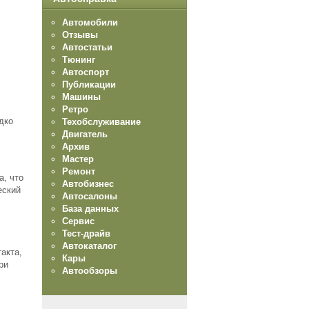
Автомобили
Отзывы
Автостатьи
Тюнинг
Автоспорт
Публикации
Машины
Ретро
дко
Техобслуживание
Двигатель
Архив
Мастер
Ремонт
а, что
Автобизнес
еский
Автосалоны
База данных
Сервис
Тест-драйв
Автокаталог
акта,
Кары
ри
Автообзоры