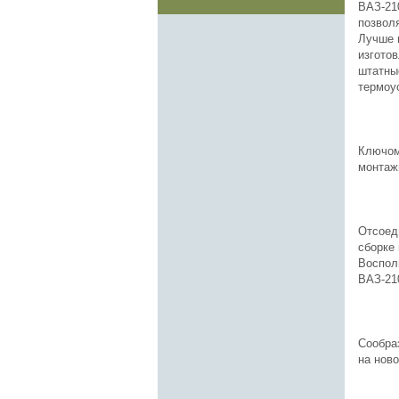
ВАЗ-21
позвол
Лучше 
изгото
штатны
термоу
Ключом
монтаж
Отсоед
сборке 
Воспол
ВАЗ-21
Сообра
на нов