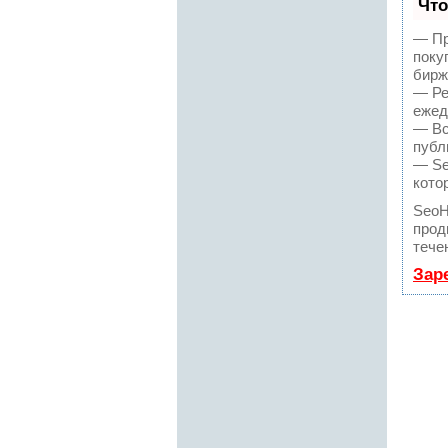
Что
— Пр
поку
бирж
— Ре
ежед
— Вс
публ
— Se
кото
SeoH
прод
тече
Зар