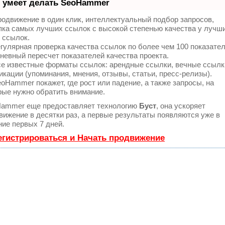
 умеет делать SeoHammer
одвижение в один клик, интеллектуальный подбор запросов,
пка самых лучших ссылок с высокой степенью качества у лучш
 ссылок.
гулярная проверка качества ссылок по более чем 100 показате
невный пересчет показателей качества проекта.
е известные форматы ссылок: арендные ссылки, вечные ссылк
икации (упоминания, мнения, отзывы, статьи, пресс-релизы).
oHammer покажет, где рост или падение, а также запросы, на
рые нужно обратить внимание.
ammer еще предоставляет технологию
Буст
, она ускоряет
вижение в десятки раз, а первые результаты появляются уже в
ние первых 7 дней.
егистрироваться и Начать продвижение