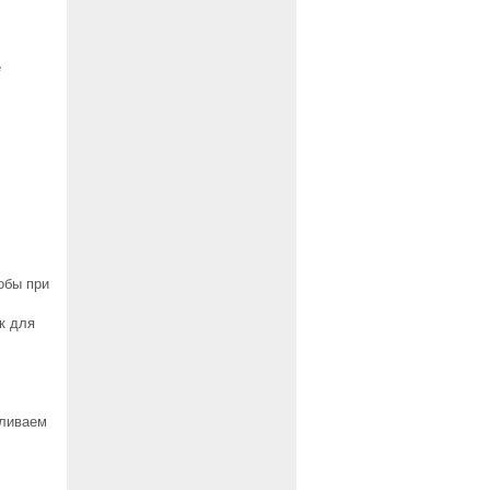
е
обы при
к для
вливаем