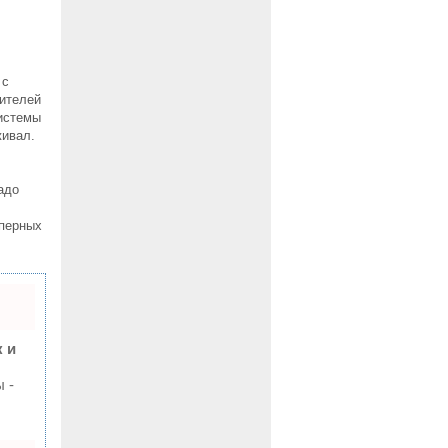
 с
ителей
системы
живал.
адо
мперных
 и
 -