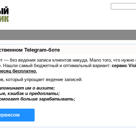
ственном Telegram-боте
ает — без ведения записи клиентов никуда. Мало того, что нужно
же. Нашли самый бюджетный и оптимальный вариант:
сервис Vis
есяц бесплатно
.
ов, который упрощает ведение записей:
апоминает им о визите;
ые, кэшбэк и предоплаты;
помогает больше зарабатывать;
сервисом