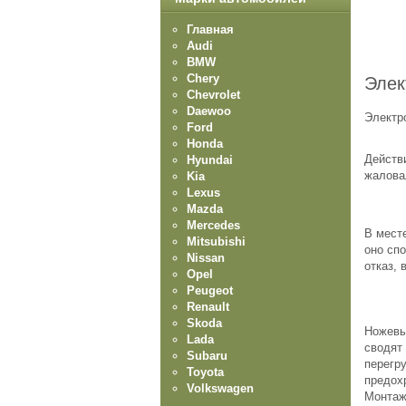
Главная
Audi
BMW
Chery
Элек
Chevrolet
Daewoo
Электр
Ford
Honda
Действ
Hyundai
жалова
Kia
Lexus
Mazda
Mercedes
В мест
Mitsubishi
оно сп
Nissan
отказ, 
Opel
Peugeot
Renault
Skoda
Ножевы
Lada
сводят 
Subaru
перегру
Toyota
предох
Volkswagen
Монтаж