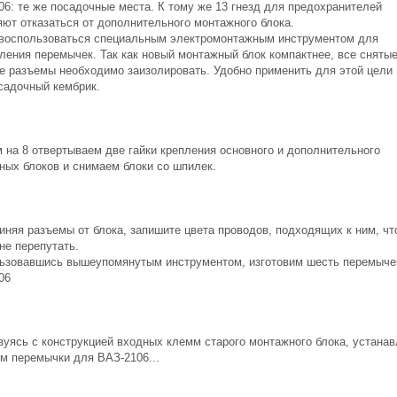
06: те же посадочные места. К тому же 13 гнезд для предохранителей
яют отказаться от дополнительного монтажного блока.
воспользоваться специальным электромонтажным инструментом для
вления перемычек. Так как новый монтажный блок компактнее, все сняты
е разъемы необходимо заизолировать. Удобно применить для этой цели
садочный кембрик.
 на 8 отвертываем две гайки крепления основного и дополнительного
ных блоков и снимаем блоки со шпилек.
иняя разъемы от блока, запишите цвета проводов, подходящих к ним, чт
не перепутать.
ьзовавшись вышеупомянутым инструментом, изготовим шесть перемыче
06
зуясь с конструкцией входных клемм старого монтажного блока, устана
ом перемычки для ВАЗ-2106...